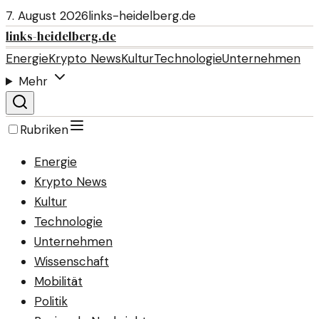
7. August 2026
links-heidelberg.de
links-heidelberg.de
Energie
Krypto News
Kultur
Technologie
Unternehmen
Mehr
Rubriken
Energie
Krypto News
Kultur
Technologie
Unternehmen
Wissenschaft
Mobilität
Politik