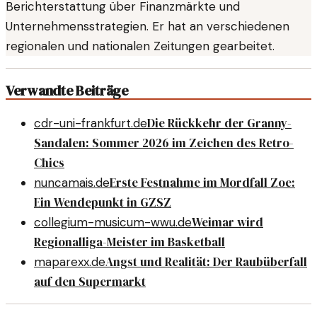
Berichterstattung über Finanzmärkte und
Unternehmensstrategien. Er hat an verschiedenen
regionalen und nationalen Zeitungen gearbeitet.
Verwandte Beiträge
Die Rückkehr der Granny-
cdr-uni-frankfurt.de
Sandalen: Sommer 2026 im Zeichen des Retro-
Chics
Erste Festnahme im Mordfall Zoe:
nuncamais.de
Ein Wendepunkt in GZSZ
Weimar wird
collegium-musicum-wwu.de
Regionalliga-Meister im Basketball
Angst und Realität: Der Raubüberfall
maparexx.de
auf den Supermarkt