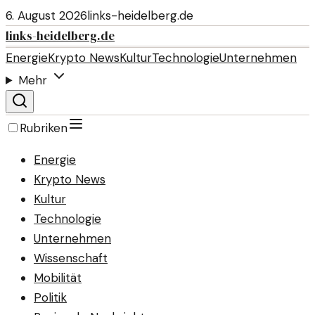
6. August 2026
links-heidelberg.de
links-heidelberg.de
Energie
Krypto News
Kultur
Technologie
Unternehmen
Mehr
Rubriken
Energie
Krypto News
Kultur
Technologie
Unternehmen
Wissenschaft
Mobilität
Politik