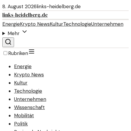
8. August 2026
links-heidelberg.de
links-heidelberg.de
Energie
Krypto News
Kultur
Technologie
Unternehmen
Mehr
Rubriken
Energie
Krypto News
Kultur
Technologie
Unternehmen
Wissenschaft
Mobilität
Politik